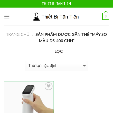
Skip
THIẾT BỊ TÂN TIẾN
to
content
0
TRANG CHỦ
SẢN PHẨM ĐƯỢC GẮN THẺ “MÁY SO
/
MÀU DS-400 CHN”
LỌC
Add to
Wishlist