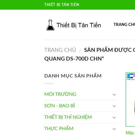
Skip
THIẾT BỊ TÂN TIẾN
to
content
TRANG CH
TRANG CHỦ
SẢN PHẨM ĐƯỢC G
/
QUANG DS-700D CHN”
DANH MỤC SẢN PHẨM
MÔI TRƯỜNG
SƠN - BAO BÌ
THIẾT BỊ THÍ NGHIỆM
THỰC PHẨM
Máy 