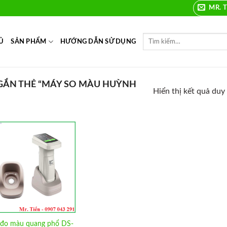
MR. T
Ủ
SẢN PHẨM
HƯỚNG DẪN SỬ DỤNG
ẮN THẺ “MÁY SO MÀU HUỲNH
Hiển thị kết quả duy
Add to
Wishlist
đo màu quang phổ DS-