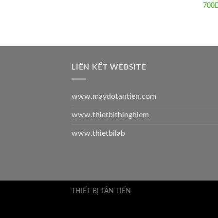
700D
LIÊN KẾT WEBSITE
www.maydotantien.com
www.thietbithinghiem
www.thietbilab
THIẾT BỊ TÂN TIẾN