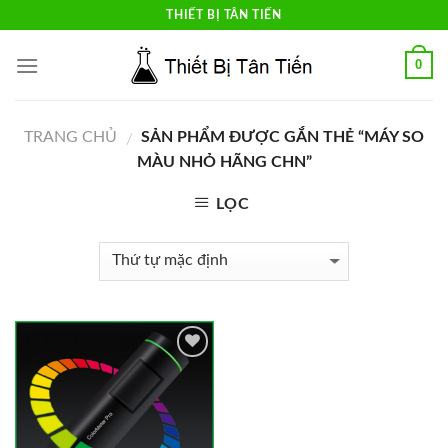
Skip
THIẾT BỊ TÂN TIẾN
to
content
0
TRANG CHỦ
SẢN PHẨM ĐƯỢC GẮN THẺ “MÁY SO
/
MÀU NHỎ HÃNG CHN”
LỌC
Add to
Wishlist