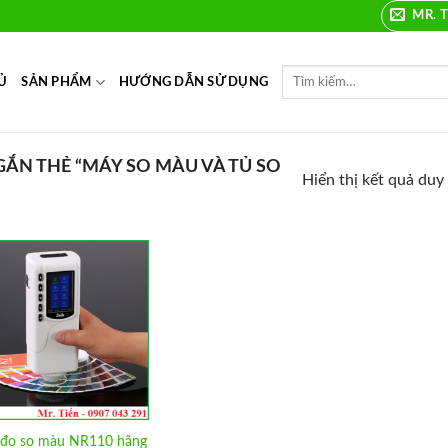
MR. T
Ủ
SẢN PHẨM
HƯỚNG DẪN SỬ DỤNG
N THẺ “MÁY SO MÀU VÀ TỦ SO
Hiển thị kết quả duy
Add to
Wishlist
đo so màu NR110 hãng