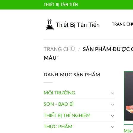
Skip
THIẾT BỊ TÂN TIẾN
to
content
TRANG CH
TRANG CHỦ
SẢN PHẨM ĐƯỢC GẮ
/
MÀU”
DANH MỤC SẢN PHẨM
MÔI TRƯỜNG
SƠN - BAO BÌ
THIẾT BỊ THÍ NGHIỆM
THỰC PHẨM
Máy 