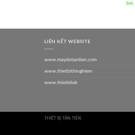
3nh,
LIÊN KẾT WEBSITE
www.maydotantien.com
www.thietbithinghiem
www.thietbilab
THIẾT BỊ TÂN TIẾN