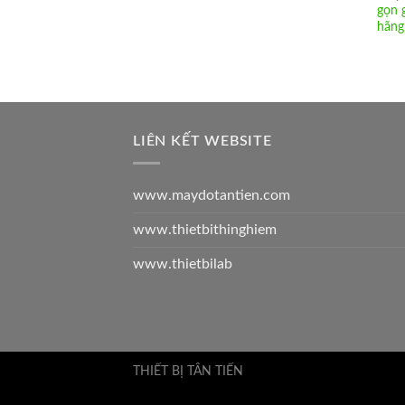
gọn 
hãn
LIÊN KẾT WEBSITE
www.maydotantien.com
www.thietbithinghiem
www.thietbilab
THIẾT BỊ TÂN TIẾN