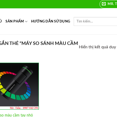
MR. T
Ủ
SẢN PHẨM
HƯỚNG DẪN SỬ DỤNG
ẮN THẺ “MÁY SO SÁNH MÀU CẦM
Hiển thị kết quả duy
Add to
Wishlist
so màu cầm tay nhỏ