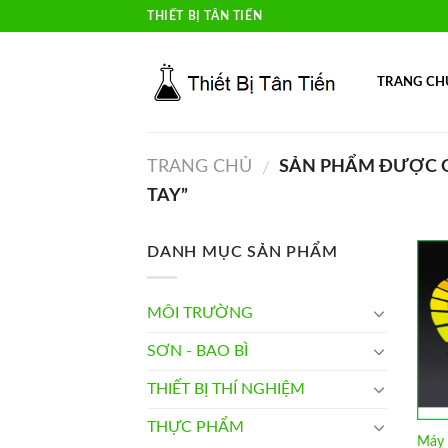
Skip
THIẾT BỊ TÂN TIẾN
to
content
TRANG CH
TRANG CHỦ
SẢN PHẨM ĐƯỢC G
/
TAY”
DANH MỤC SẢN PHẨM
MÔI TRƯỜNG
SƠN - BAO BÌ
THIẾT BỊ THÍ NGHIỆM
THỰC PHẨM
Máy 