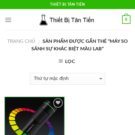
Skip
THIẾT BỊ TÂN TIẾN
to
content
0
TRANG CHỦ
SẢN PHẨM ĐƯỢC GẮN THẺ “MÁY SO
/
SÁNH SỰ KHÁC BIỆT MÀU LAB”
LỌC
Add to
Wishlist