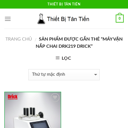
Skip
THIẾT BỊ TÂN TIẾN
to
content
0
TRANG CHỦ
SẢN PHẨM ĐƯỢC GẮN THẺ “MÁY VẶN
/
NẮP CHAI DRK219 DRICK”
LỌC
Add to
Wishlist