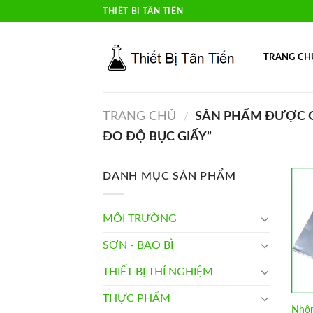
Skip
THIẾT BỊ TÂN TIẾN
to
content
TRANG CH
TRANG CHỦ
SẢN PHẨM ĐƯỢC G
/
ĐO ĐỘ BỤC GIẤY”
DANH MỤC SẢN PHẨM
MÔI TRƯỜNG
SƠN - BAO BÌ
THIẾT BỊ THÍ NGHIỆM
THỰC PHẨM
Nhôm