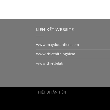
LIÊN KẾT WEBSITE
www.maydotantien.com
www.thietbithinghiem
www.thietbilab
THIẾT BỊ TÂN TIẾN