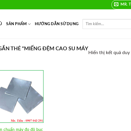
MR. T
Ủ
SẢN PHẨM
HƯỚNG DẪN SỬ DỤNG
ẮN THẺ “MIẾNG ĐỆM CAO SU MÁY
Hiển thị kết quả duy
Add to
Wishlist
 chuẩn máy đo độ bục