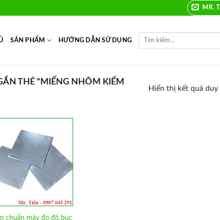
MR. T
Ủ
SẢN PHẨM
HƯỚNG DẪN SỬ DỤNG
ẮN THẺ “MIẾNG NHÔM KIỂM
Hiển thị kết quả duy
Add to
Wishlist
 chuẩn máy đo độ bục