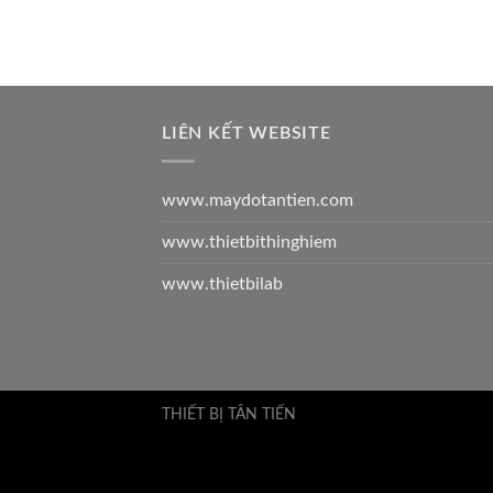
LIÊN KẾT WEBSITE
www.maydotantien.com
www.thietbithinghiem
www.thietbilab
THIẾT BỊ TÂN TIẾN