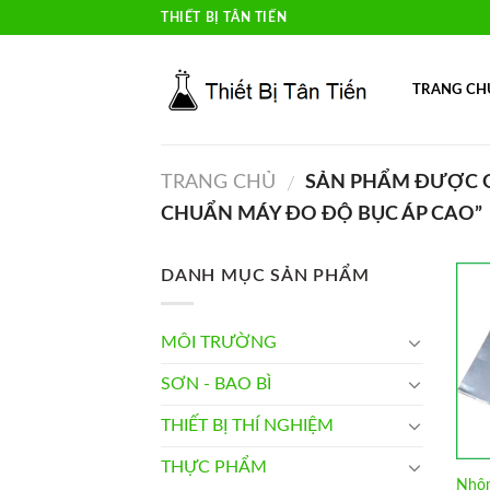
Skip
THIẾT BỊ TÂN TIẾN
to
content
TRANG CH
TRANG CHỦ
SẢN PHẨM ĐƯỢC G
/
CHUẨN MÁY ĐO ĐỘ BỤC ÁP CAO”
DANH MỤC SẢN PHẨM
MÔI TRƯỜNG
SƠN - BAO BÌ
THIẾT BỊ THÍ NGHIỆM
THỰC PHẨM
Nhôm