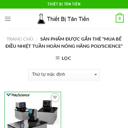
Skip
THIẾT BỊ TÂN TIẾN
to
content
0
TRANG CHỦ
SẢN PHẨM ĐƯỢC GẮN THẺ “MUA BỂ
/
ĐIỀU NHIỆT TUẦN HOÀN NÓNG HÃNG POLYSCIENCE”
LỌC
Add to
Wishlist