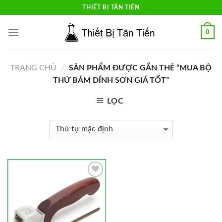
Skip
THIẾT BỊ TÂN TIẾN
to
content
0
TRANG CHỦ
SẢN PHẨM ĐƯỢC GẮN THẺ “MUA BỘ
/
THỬ BÁM DÍNH SƠN GIÁ TỐT”
LỌC
Add to
Wishlist