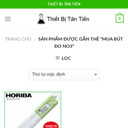
Skip
THIẾT BỊ TÂN TIẾN
to
content
0
TRANG CHỦ
SẢN PHẨM ĐƯỢC GẮN THẺ “MUA BÚT
/
ĐO NO3”
LỌC
Add to
Wishlist