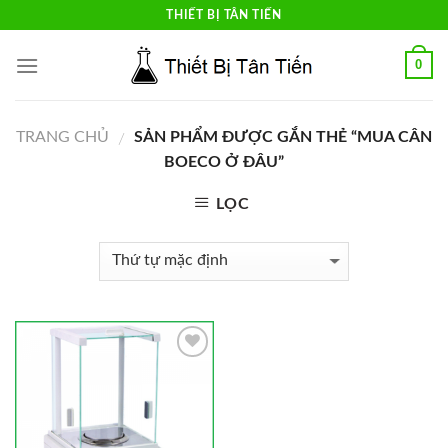
Skip
THIẾT BỊ TÂN TIẾN
to
content
0
TRANG CHỦ
SẢN PHẨM ĐƯỢC GẮN THẺ “MUA CÂN
/
BOECO Ở ĐÂU”
LỌC
Add to
Wishlist