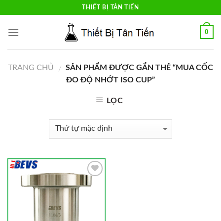
Skip
THIẾT BỊ TÂN TIẾN
to
content
0
TRANG CHỦ
SẢN PHẨM ĐƯỢC GẮN THẺ “MUA CỐC
/
ĐO ĐỘ NHỚT ISO CUP”
LỌC
Add to
Wishlist