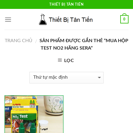
Skip
THIẾT BỊ TÂN TIẾN
to
content
0
TRANG CHỦ
SẢN PHẨM ĐƯỢC GẮN THẺ “MUA HỘP
/
TEST NO2 HÃNG SERA”
LỌC
Add to
Wishlist