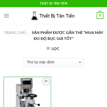
Skip
THIẾT BỊ TÂN TIẾN
to
content
0
TRANG CHỦ
SẢN PHẨM ĐƯỢC GẮN THẺ “MUA MÁY
/
ĐO ĐỘ BỤC GIÁ TỐT”
LỌC
Add to
Wishlist