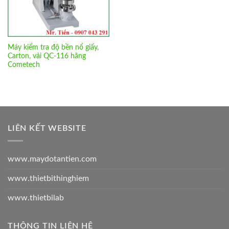
Máy kiểm tra độ bền nổ giấy,
Carton, vải QC-116 hãng
Cometech
LIÊN KẾT WEBSITE
www.maydotantien.com
www.thietbithinghiem
www.thietbilab
THÔNG TIN LIÊN HỆ