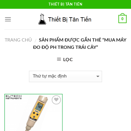
Skip
THIẾT BỊ TÂN TIẾN
to
content
0
TRANG CHỦ
SẢN PHẨM ĐƯỢC GẮN THẺ “MUA MÁY
/
ĐO ĐỘ PH TRONG TRÁI CÂY”
LỌC
Add to
Wishlist