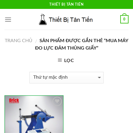
Skip
THIẾT BỊ TÂN TIẾN
to
content
0
TRANG CHỦ
SẢN PHẨM ĐƯỢC GẮN THẺ “MUA MÁY
/
ĐO LỰC ĐÂM THỦNG GIẤY”
LỌC
Add to
Wishlist