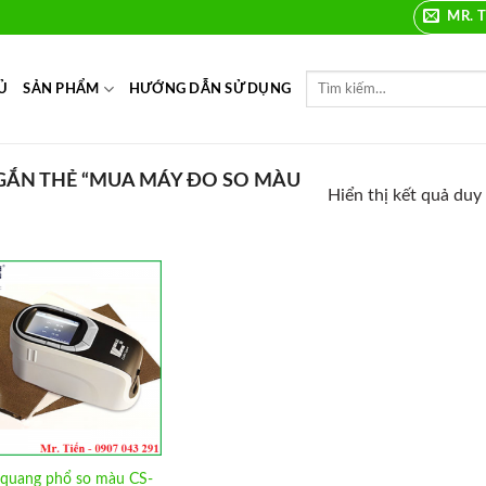
MR. T
Ủ
SẢN PHẨM
HƯỚNG DẪN SỬ DỤNG
ẮN THẺ “MUA MÁY ĐO SO MÀU
Hiển thị kết quả duy
Add to
Wishlist
quang phổ so màu CS-