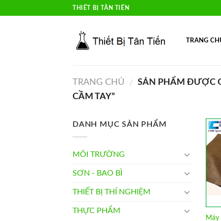
Skip
THIẾT BỊ TÂN TIẾN
to
content
TRANG CH
TRANG CHỦ
SẢN PHẨM ĐƯỢC G
/
CẦM TAY”
DANH MỤC SẢN PHẨM
MÔI TRƯỜNG
SƠN - BAO BÌ
THIẾT BỊ THÍ NGHIỆM
THỰC PHẨM
Máy 