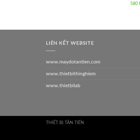
580 
LIÊN KẾT WEBSITE
www.maydotantien.com
www.thietbithinghiem
www.thietbilab
THIẾT BỊ TÂN TIẾN