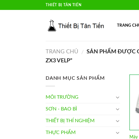
Skip
THIẾT BỊ TÂN TIẾN
to
content
TRANG CH
TRANG CHỦ
SẢN PHẨM ĐƯỢC G
/
ZX3 VELP”
DANH MỤC SẢN PHẨM
MÔI TRƯỜNG
SƠN - BAO BÌ
THIẾT BỊ THÍ NGHIỆM
THỰC PHẨM
Máy 