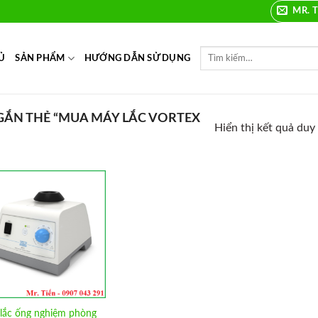
MR. T
Ủ
SẢN PHẨM
HƯỚNG DẪN SỬ DỤNG
ẮN THẺ “MUA MÁY LẮC VORTEX
Hiển thị kết quả duy
Add to
Wishlist
lắc ống nghiệm phòng