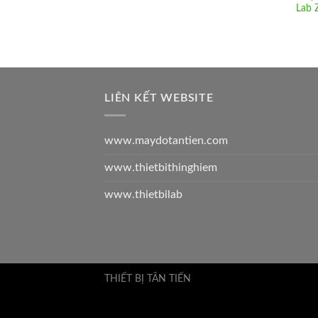
Lab 
LIÊN KẾT WEBSITE
www.maydotantien.com
www.thietbithinghiem
www.thietbilab
THIẾT BỊ TÂN TIẾN