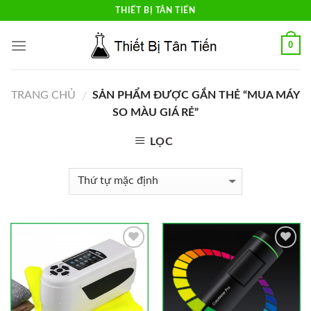
Skip
THIẾT BỊ TÂN TIẾN
to
content
0
TRANG CHỦ
SẢN PHẨM ĐƯỢC GẮN THẺ “MUA MÁY
/
SO MÀU GIÁ RẺ”
LỌC
Add to
Add to
Wishlist
Wishlist