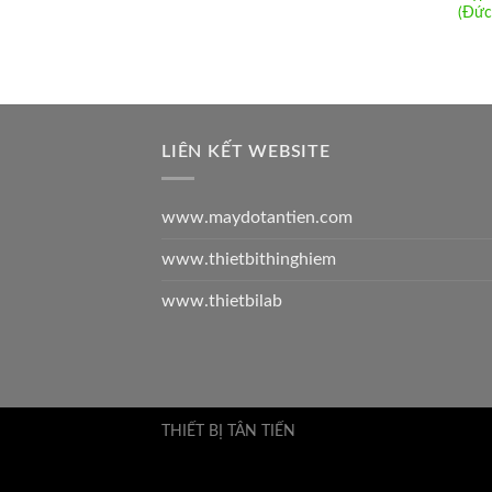
(Đức
LIÊN KẾT WEBSITE
www.maydotantien.com
www.thietbithinghiem
www.thietbilab
THIẾT BỊ TÂN TIẾN