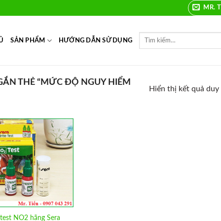
MR. T
Ủ
SẢN PHẨM
HƯỚNG DẪN SỬ DỤNG
ẮN THẺ “MỨC ĐỘ NGUY HIỂM
Hiển thị kết quả duy
Add to
Wishlist
test NO2 hãng Sera