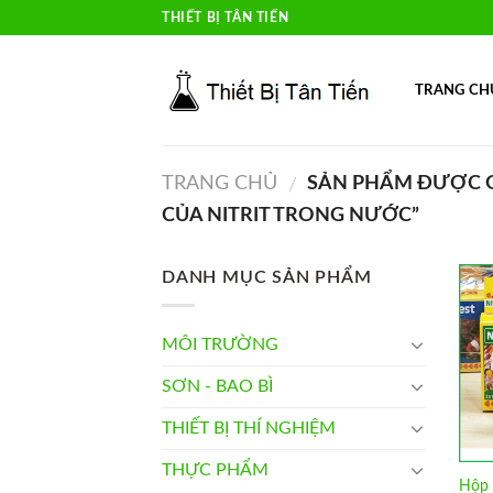
Skip
THIẾT BỊ TÂN TIẾN
to
content
TRANG CH
TRANG CHỦ
SẢN PHẨM ĐƯỢC G
/
CỦA NITRIT TRONG NƯỚC”
DANH MỤC SẢN PHẨM
MÔI TRƯỜNG
SƠN - BAO BÌ
THIẾT BỊ THÍ NGHIỆM
THỰC PHẨM
Hộp 