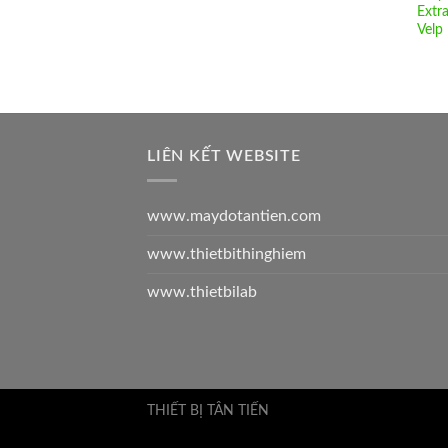
Extr
Velp
LIÊN KẾT WEBSITE
www.maydotantien.com
www.thietbithinghiem
www.thietbilab
THIẾT BỊ TÂN TIẾN