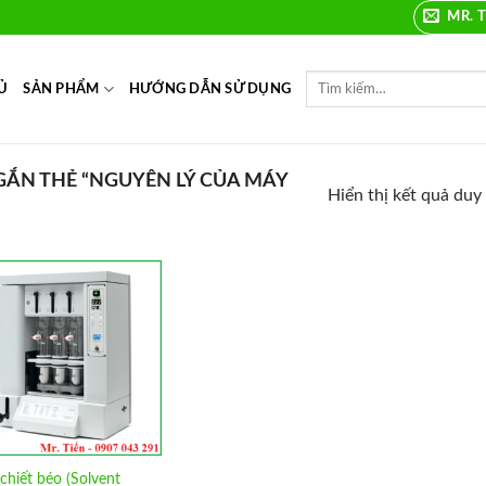
MR. T
Ủ
SẢN PHẨM
HƯỚNG DẪN SỬ DỤNG
ẮN THẺ “NGUYÊN LÝ CỦA MÁY
Hiển thị kết quả duy
Add to
Wishlist
chiết béo (Solvent