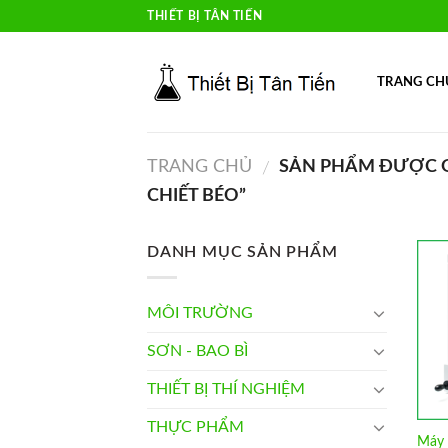
Skip
THIẾT BỊ TÂN TIẾN
to
content
TRANG CH
TRANG CHỦ
SẢN PHẨM ĐƯỢC G
/
CHIẾT BÉO”
DANH MỤC SẢN PHẨM
MÔI TRƯỜNG
SƠN - BAO BÌ
THIẾT BỊ THÍ NGHIỆM
THỰC PHẨM
Máy 