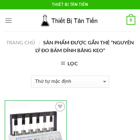
Skip
THIẾT BỊ TÂN TIẾN
to
content
0
TRANG CHỦ
SẢN PHẨM ĐƯỢC GẮN THẺ “NGUYÊN
/
LÝ ĐO BÁM DÍNH BĂNG KEO”
LỌC
Add to
Wishlist