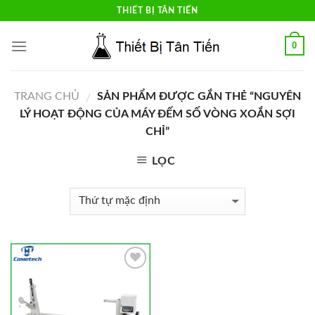
Skip
THIẾT BỊ TÂN TIẾN
to
content
0
TRANG CHỦ
SẢN PHẨM ĐƯỢC GẮN THẺ “NGUYÊN
/
LÝ HOẠT ĐỘNG CỦA MÁY ĐẾM SỐ VÒNG XOẮN SỢI
CHỈ”
LỌC
Add to
Wishlist