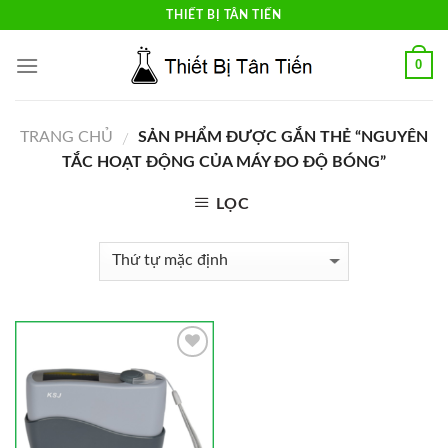
Skip
THIẾT BỊ TÂN TIẾN
to
content
0
TRANG CHỦ
SẢN PHẨM ĐƯỢC GẮN THẺ “NGUYÊN
/
TẮC HOẠT ĐỘNG CỦA MÁY ĐO ĐỘ BÓNG”
LỌC
Add to
Wishlist