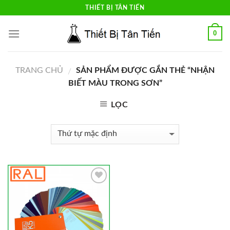
Skip
THIẾT BỊ TÂN TIẾN
to
content
0
TRANG CHỦ
SẢN PHẨM ĐƯỢC GẮN THẺ “NHẬN
/
BIẾT MÀU TRONG SƠN”
LỌC
Add to
Wishlist