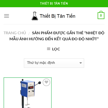
Skip
THIẾT BỊ TÂN TIẾN
to
content
0
TRANG CHỦ
SẢN PHẨM ĐƯỢC GẮN THẺ “NHIỆT ĐỘ
/
MẪU ẢNH HƯỞNG ĐẾN KẾT QUẢ ĐO ĐỘ NHỚT”
LỌC
Add to
Wishlist