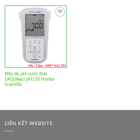
Add to
Wishlist
Máy đo pH nước thải
LAQUAact pH110 Horiba
Scientific
LIÊN KẾT WEBSITE