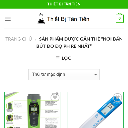
Skip
THIẾT BỊ TÂN TIẾN
to
content
0
TRANG CHỦ
SẢN PHẨM ĐƯỢC GẮN THẺ “NƠI BÁN
/
BÚT ĐO ĐỘ PH RẺ NHẤT”
LỌC
Add to
Add to
Wishlist
Wishlist