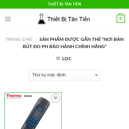
Skip
THIẾT BỊ TÂN TIẾN
to
content
0
TRANG CHỦ
SẢN PHẨM ĐƯỢC GẮN THẺ “NƠI BÁN
/
BÚT ĐO PH BẢO HÀNH CHÍNH HÃNG”
LỌC
Add to
Wishlist