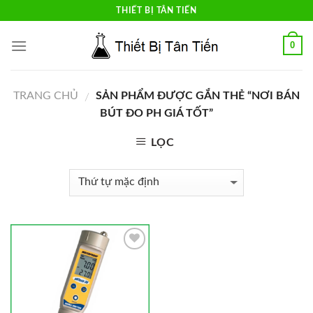
Skip
THIẾT BỊ TÂN TIẾN
to
content
0
TRANG CHỦ
SẢN PHẨM ĐƯỢC GẮN THẺ “NƠI BÁN
/
BÚT ĐO PH GIÁ TỐT”
LỌC
Add to
Wishlist