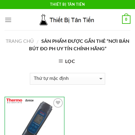
Skip
THIẾT BỊ TÂN TIẾN
to
content
0
TRANG CHỦ
SẢN PHẨM ĐƯỢC GẮN THẺ “NƠI BÁN
/
BÚT ĐO PH UY TÍN CHÍNH HÃNG”
LỌC
Add to
Wishlist