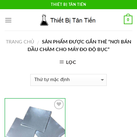
Skip
THIẾT BỊ TÂN TIẾN
to
content
0
TRANG CHỦ
SẢN PHẨM ĐƯỢC GẮN THẺ “NƠI BÁN
/
DẦU CHÂM CHO MÁY ĐO ĐỘ BỤC”
LỌC
Add to
Wishlist