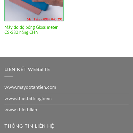
Máy đo độ bóng Gloss meter
CS-380 hãng CHN
LIÊN KẾT WEBSITE
www.maydotantien.com
www.thietbithinghiem
www.thietbilab
THÔNG TIN LIÊN HỆ