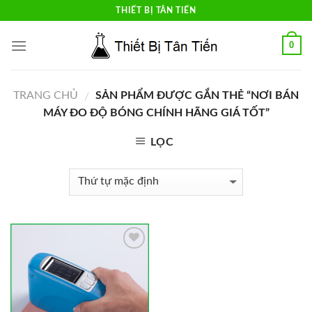
Skip
THIẾT BỊ TÂN TIẾN
to
content
0
TRANG CHỦ
SẢN PHẨM ĐƯỢC GẮN THẺ “NƠI BÁN
/
MÁY ĐO ĐỘ BÓNG CHÍNH HÃNG GIÁ TỐT”
LỌC
Add to
Wishlist