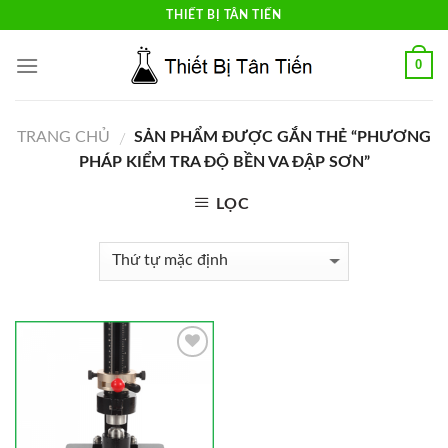
Skip
THIẾT BỊ TÂN TIẾN
to
content
0
TRANG CHỦ
SẢN PHẨM ĐƯỢC GẮN THẺ “PHƯƠNG
/
PHÁP KIỂM TRA ĐỘ BỀN VA ĐẬP SƠN”
LỌC
Add to
Wishlist