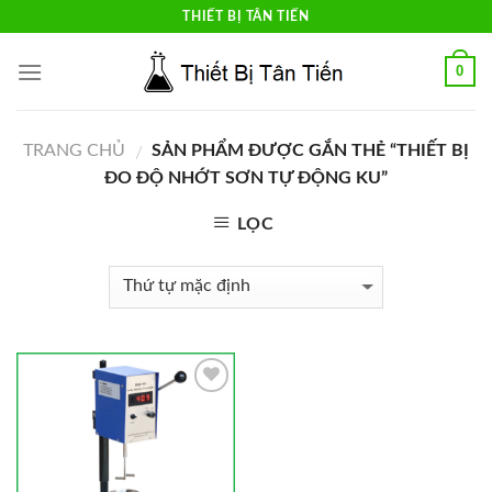
Skip
THIẾT BỊ TÂN TIẾN
to
content
0
TRANG CHỦ
SẢN PHẨM ĐƯỢC GẮN THẺ “THIẾT BỊ
/
ĐO ĐỘ NHỚT SƠN TỰ ĐỘNG KU”
LỌC
Add to
Wishlist