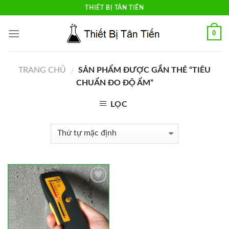
Skip
THIẾT BỊ TÂN TIẾN
to
content
0
TRANG CHỦ
SẢN PHẨM ĐƯỢC GẮN THẺ “TIÊU
/
CHUẨN ĐO ĐỘ ẨM”
LỌC
Add to
Wishlist