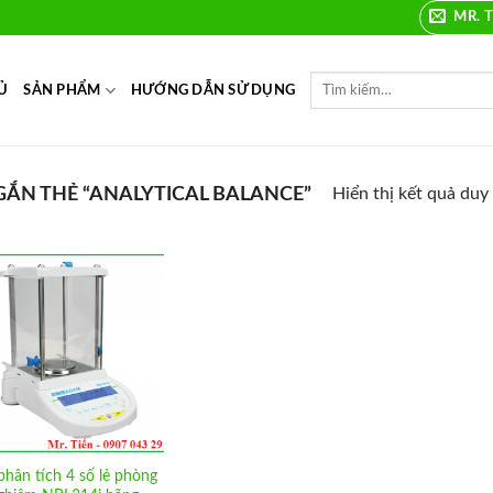
MR. T
Ủ
SẢN PHẨM
HƯỚNG DẪN SỬ DỤNG
ẮN THẺ “ANALYTICAL BALANCE”
Hiển thị kết quả duy
Add to
Wishlist
phân tích 4 số lẻ phòng