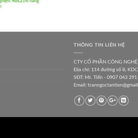
nghiệm NBL214i hãng
m
THÔNG TIN LIÊN HỆ
CTY CỔ PHẦN CÔNG NGHỆ
Địa chỉ:
114 đường số 8, KDC
SĐT: Mr. Tiến - 0907 043 291 
Email:
tranngoctantien@gmai