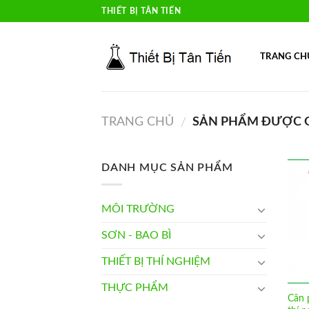
Skip
THIẾT BỊ TÂN TIẾN
to
content
TRANG CH
TRANG CHỦ
SẢN PHẨM ĐƯỢC G
/
DANH MỤC SẢN PHẨM
MÔI TRƯỜNG
SƠN - BAO BÌ
THIẾT BỊ THÍ NGHIỆM
THỰC PHẨM
Cân 