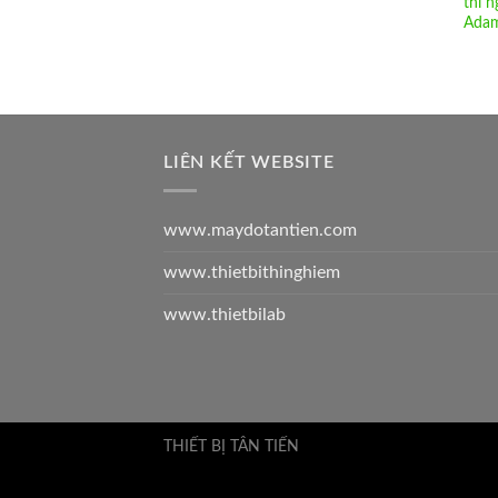
thí 
Ada
LIÊN KẾT WEBSITE
www.maydotantien.com
www.thietbithinghiem
www.thietbilab
THIẾT BỊ TÂN TIẾN