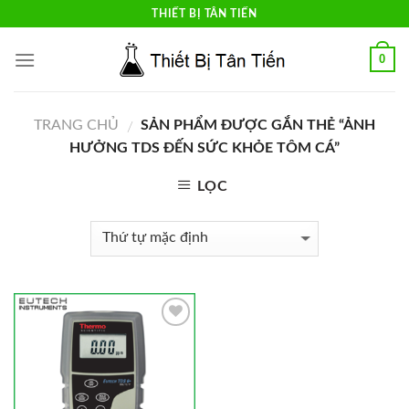
Skip
THIẾT BỊ TÂN TIẾN
to
content
0
TRANG CHỦ
SẢN PHẨM ĐƯỢC GẮN THẺ “ẢNH
/
HƯỞNG TDS ĐẾN SỨC KHỎE TÔM CÁ”
LỌC
Add to
Wishlist