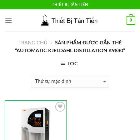
Skip
THIẾT BỊ TÂN TIẾN
to
content
0
TRANG CHỦ
SẢN PHẨM ĐƯỢC GẮN THẺ
/
“AUTOMATIC KJELDAHL DISTILLATION K9840”
LỌC
Add to
Wishlist