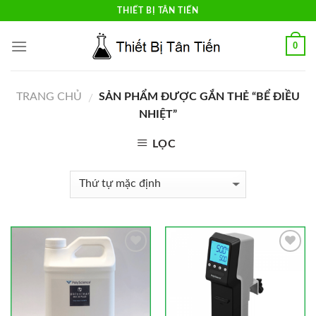
Skip
THIẾT BỊ TÂN TIẾN
to
content
0
TRANG CHỦ
SẢN PHẨM ĐƯỢC GẮN THẺ “BỂ ĐIỀU
/
NHIỆT”
LỌC
Add to
Add to
Wishlist
Wishlist