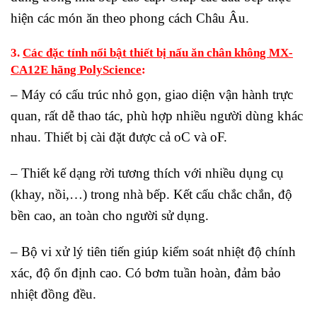
hiện các món ăn theo phong cách Châu Âu.
3.
Các đặc tính nổi bật thiết bị nấu ăn chân không MX-
CA12E hãng PolyScience
:
– Máy có cấu trúc nhỏ gọn, giao diện vận hành trực
quan, rất dễ thao tác, phù hợp nhiều người dùng khác
nhau. Thiết bị cài đặt được cả oC và oF.
– Thiết kế dạng rời tương thích với nhiều dụng cụ
(khay, nồi,…) trong nhà bếp. Kết cấu chắc chắn, độ
bền cao, an toàn cho người sử dụng.
– Bộ vi xử lý tiên tiến giúp kiểm soát nhiệt độ chính
xác, độ ổn định cao. Có bơm tuần hoàn, đảm bảo
nhiệt đồng đều.