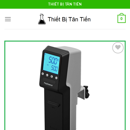
Skip
THIẾT BỊ TÂN TIẾN
to
content
0
Add to
Wishlist