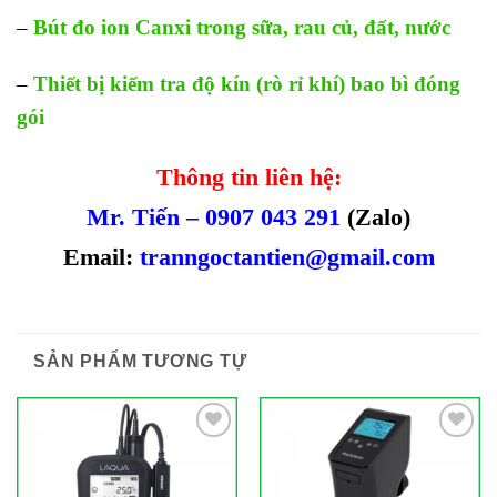
–
Bút đo ion Canxi trong sữa, rau củ, đất, nước
–
Thiết bị kiểm tra độ kín (rò rỉ khí) bao bì đóng
gói
Thông tin liên hệ:
Mr. Tiến – 0907 043 291
(Zalo)
Email:
tranngoctantien@gmail.com
SẢN PHẨM TƯƠNG TỰ
Add to
Add to
Wishlist
Wishlist