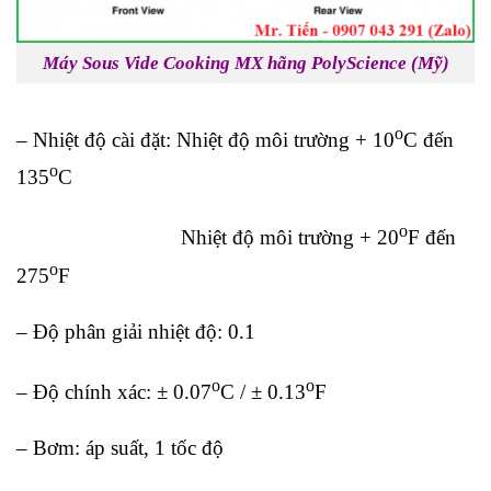
Máy Sous Vide Cooking MX hãng PolyScience (Mỹ)
o
– Nhiệt độ cài đặt: Nhiệt độ môi trường + 10
C đến
o
135
C
o
Nhiệt độ môi trường + 20
F đến
o
275
F
– Độ phân giải nhiệt độ: 0.1
o
o
– Độ chính xác: ± 0.07
C / ± 0.13
F
– Bơm: áp suất, 1 tốc độ