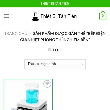
Skip
THIẾT BỊ TÂN TIẾN
to
content
0
TRANG CHỦ
SẢN PHẨM ĐƯỢC GẮN THẺ “BẾP ĐIỆN
/
GIA NHIỆT PHÒNG THÍ NGHIỆM BỀN”
LỌC
Add to
Wishlist