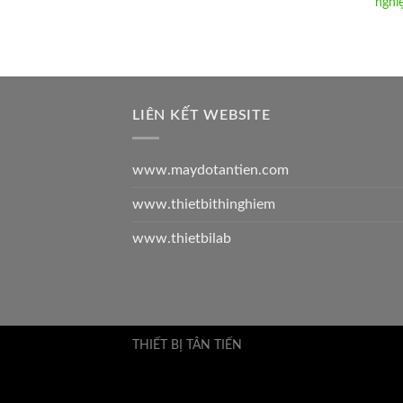
nghi
LIÊN KẾT WEBSITE
www.maydotantien.com
www.thietbithinghiem
www.thietbilab
THIẾT BỊ TÂN TIẾN