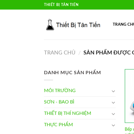
Skip
THIẾT BỊ TÂN TIẾN
to
content
TRANG CH
TRANG CHỦ
SẢN PHẨM ĐƯỢC GẮ
/
DANH MỤC SẢN PHẨM
MÔI TRƯỜNG
SƠN - BAO BÌ
THIẾT BỊ THÍ NGHIỆM
THỰC PHẨM
Bếp đ