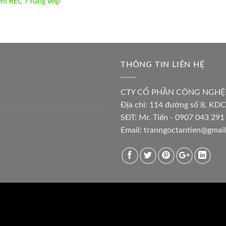
ệm REC 7 hãng Velp
THÔNG TIN LIÊN HỆ
CTY CỔ PHẦN CÔNG NGHỆ
Địa chỉ:
114 đường số 8, KDC
SĐT: Mr. Tiến - 0907 043 291 
Email:
tranngoctantien@gmai