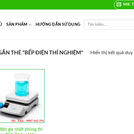
MR. T
Ủ
SẢN PHẨM
HƯỚNG DẪN SỬ DỤNG
N THẺ “BẾP ĐIỆN THÍ NGHIỆM”
Hiển thị kết quả duy
Add to
Wishlist
iện gia nhiệt phòng thí