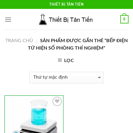
Skip
THIẾT BỊ TÂN TIẾN
to
content
0
TRANG CHỦ
SẢN PHẨM ĐƯỢC GẮN THẺ “BẾP ĐIỆN
/
TỬ HIỆN SỐ PHÒNG THÍ NGHIỆM”
LỌC
Add to
Wishlist