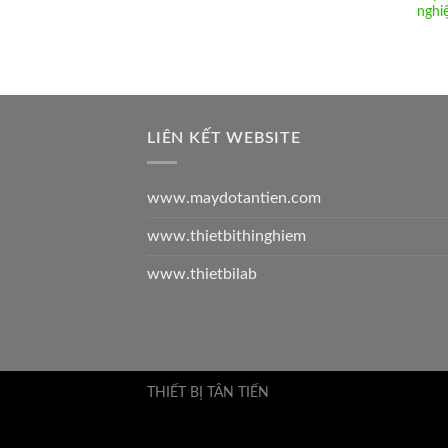
nghi
LIÊN KẾT WEBSITE
www.maydotantien.com
www.thietbithinghiem
www.thietbilab
THIẾT BỊ TÂN TIẾN