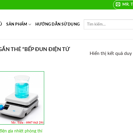
MR. T
Ủ
SẢN PHẨM
HƯỚNG DẪN SỬ DỤNG
N THẺ “BẾP ĐUN ĐIỆN TỬ
Hiển thị kết quả duy
Add to
Wishlist
iện gia nhiệt phòng thí