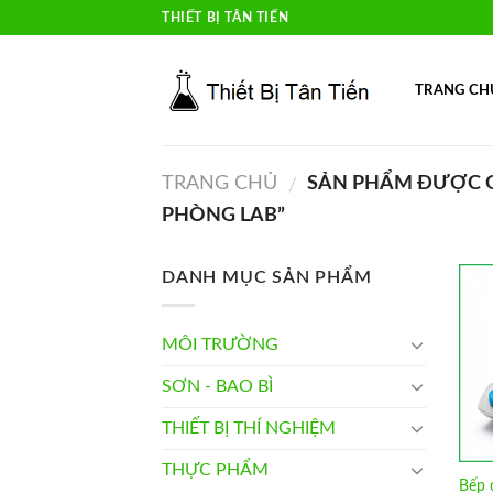
Skip
THIẾT BỊ TÂN TIẾN
to
content
TRANG CH
TRANG CHỦ
SẢN PHẨM ĐƯỢC GẮ
/
PHÒNG LAB”
DANH MỤC SẢN PHẨM
MÔI TRƯỜNG
SƠN - BAO BÌ
THIẾT BỊ THÍ NGHIỆM
THỰC PHẨM
Bếp đ