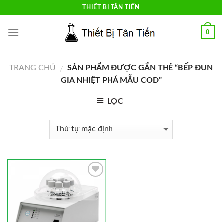
Skip
THIẾT BỊ TÂN TIẾN
to
content
0
TRANG CHỦ
SẢN PHẨM ĐƯỢC GẮN THẺ “BẾP ĐUN
/
GIA NHIỆT PHÁ MẪU COD”
LỌC
Add to
Wishlist