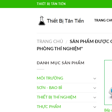
Skip
THIẾT BỊ TÂN TIẾN
to
content
TRANG CH
TRANG CHỦ
SẢN PHẨM ĐƯỢC G
/
PHÒNG THÍ NGHIỆM”
DANH MỤC SẢN PHẨM
MÔI TRƯỜNG
SƠN - BAO BÌ
THIẾT BỊ THÍ NGHIỆM
THỰC PHẨM
Bếp đ