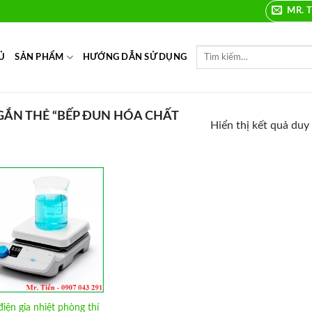
MR. T
Ủ
SẢN PHẨM
HƯỚNG DẪN SỬ DỤNG
ẮN THẺ “BẾP ĐUN HÓA CHẤT
Hiển thị kết quả duy
Add to
Wishlist
iện gia nhiệt phòng thí