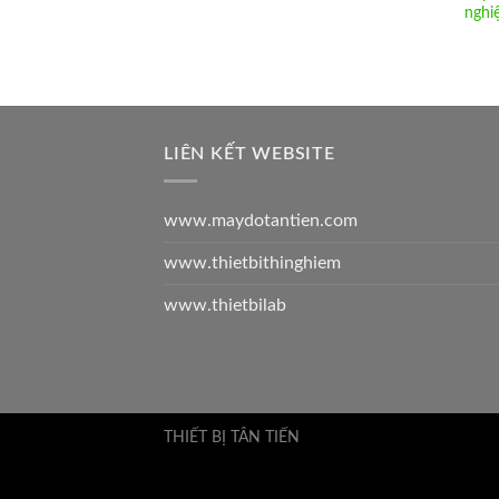
nghi
LIÊN KẾT WEBSITE
www.maydotantien.com
www.thietbithinghiem
www.thietbilab
THIẾT BỊ TÂN TIẾN