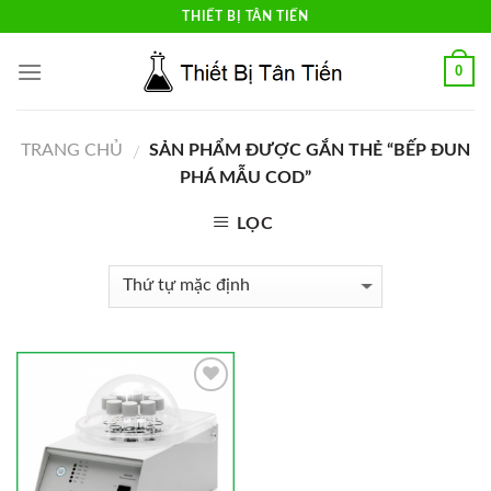
Skip
THIẾT BỊ TÂN TIẾN
to
content
0
TRANG CHỦ
SẢN PHẨM ĐƯỢC GẮN THẺ “BẾP ĐUN
/
PHÁ MẪU COD”
LỌC
Add to
Wishlist