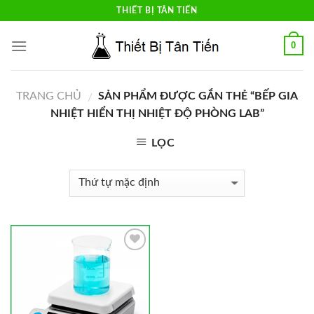
Skip
THIẾT BỊ TÂN TIẾN
to
content
0
TRANG CHỦ
SẢN PHẨM ĐƯỢC GẮN THẺ “BẾP GIA
/
NHIỆT HIỂN THỊ NHIỆT ĐỘ PHÒNG LAB”
LỌC
Add to
Wishlist